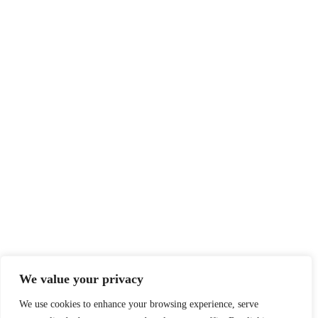
Klubmesterskab 2025
SEF Support Energi – støt Team Taasinge
Privatlivspolitik
I Cookies I
teamtaasinge@gmail.com
t
T
We value your privacy
We use cookies to enhance your browsing experience, serve